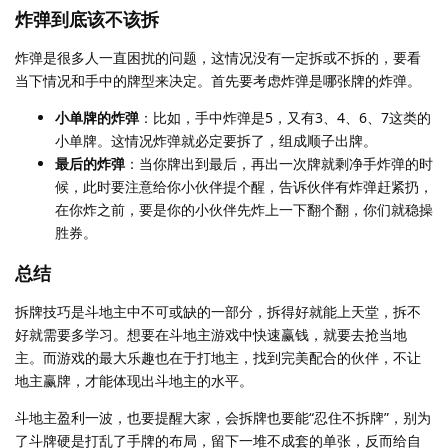
炸弹到底该不该拆
炸弹是很多人一直困扰的问题，这情况没有一定拆或不拆的，要看
当下情况和手中的牌型来决定。首先要考虑炸弹是哪张牌的炸弹。
小单牌的炸弹
：比如，手中炸弹是5，又有3、4、6、7这类的
小单牌。这情况炸弹就必定要拆了，组成顺子出牌。
最后的炸弹
：当你牌出到最后，再出一次牌就剩净手炸弹的时
候，此时要注意给你小伙伴提个醒，告诉伙伴有炸弹赶紧扔，
在你炸之前，要是你的小伙伴先炸上一下翻个翻，你们就稳操
胜券。
总结
拆牌技巧是斗地主中不可或缺的一部分，拆得好就能上天堂，拆不
好就需要多学习。想要在斗地主游戏中快速赢钱，就要去抢当地
主。而游戏的最大乐趣也在于打地主，找到完美配合的伙伴，不让
地主赢牌，才能体现出斗地主的水平。
斗地主盈利一波，也要提醒大家，会拆牌也要能“忍住不拆牌”，别为
了斗牌硬是打乱了手牌的布局，留下一堆不成套的单张，反而给自