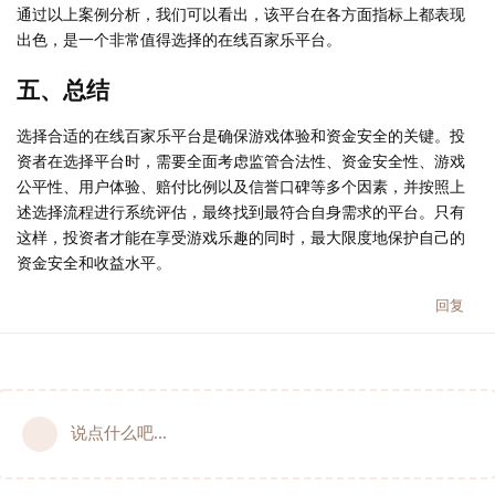
通过以上案例分析，我们可以看出，该平台在各方面指标上都表现
出色，是一个非常值得选择的在线百家乐平台。
五、总结
选择合适的在线百家乐平台是确保游戏体验和资金安全的关键。投
资者在选择平台时，需要全面考虑监管合法性、资金安全性、游戏
公平性、用户体验、赔付比例以及信誉口碑等多个因素，并按照上
述选择流程进行系统评估，最终找到最符合自身需求的平台。只有
这样，投资者才能在享受游戏乐趣的同时，最大限度地保护自己的
资金安全和收益水平。
回复
说点什么吧...