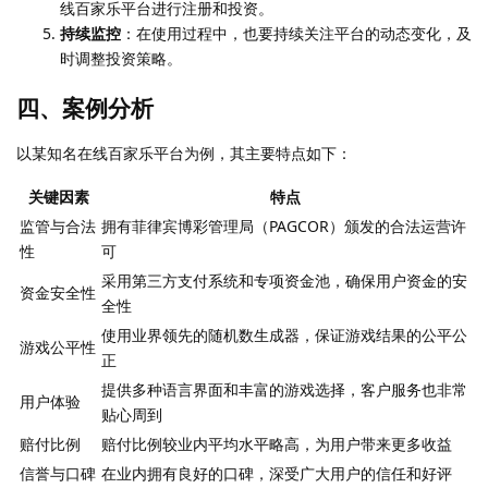
线百家乐平台进行注册和投资。
持续监控
：在使用过程中，也要持续关注平台的动态变化，及
时调整投资策略。
四、案例分析
以某知名在线百家乐平台为例，其主要特点如下：
关键因素
特点
监管与合法
拥有菲律宾博彩管理局（PAGCOR）颁发的合法运营许
性
可
采用第三方支付系统和专项资金池，确保用户资金的安
资金安全性
全性
使用业界领先的随机数生成器，保证游戏结果的公平公
游戏公平性
正
提供多种语言界面和丰富的游戏选择，客户服务也非常
用户体验
贴心周到
赔付比例
赔付比例较业内平均水平略高，为用户带来更多收益
信誉与口碑
在业内拥有良好的口碑，深受广大用户的信任和好评