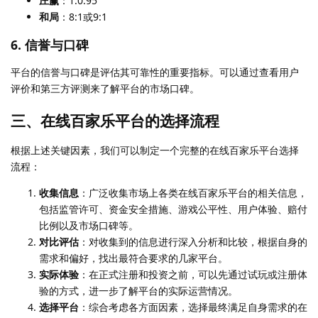
庄赢
：1:0.95
和局
：8:1或9:1
6. 信誉与口碑
平台的信誉与口碑是评估其可靠性的重要指标。可以通过查看用户
评价和第三方评测来了解平台的市场口碑。
三、在线百家乐平台的选择流程
根据上述关键因素，我们可以制定一个完整的在线百家乐平台选择
流程：
收集信息
：广泛收集市场上各类在线百家乐平台的相关信息，
包括监管许可、资金安全措施、游戏公平性、用户体验、赔付
比例以及市场口碑等。
对比评估
：对收集到的信息进行深入分析和比较，根据自身的
需求和偏好，找出最符合要求的几家平台。
实际体验
：在正式注册和投资之前，可以先通过试玩或注册体
验的方式，进一步了解平台的实际运营情况。
选择平台
：综合考虑各方面因素，选择最终满足自身需求的在