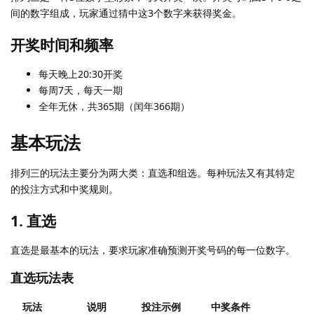
间的数字组成，玩家通过猜中这3个数字来获得奖金。
开奖时间和频率
每天晚上20:30开奖
每周7天，每天一期
全年无休，共365期（闰年366期）
基本玩法
排列三的玩法主要分为两大类：直选和组选。每种玩法又有其特定
的投注方式和中奖规则。
1. 直选
直选是最基本的玩法，要求玩家准确预测开奖号码的每一位数字。
直选玩法表
玩法
说明
投注示例
中奖条件