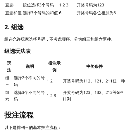
直选
按位选择3个号码
1 2 3
开奖号码为123
直选和值
选择3个号码的和值
6
开奖号码各位相加为6
2. 组选
组选允许玩家选择号码，不考虑顺序。分为组三和组六两种。
组选玩法表
玩
投注示
说明
中奖条件
法
例
组
选择2个不同的号
1 2
开奖号码为112、121、211任一种
三
码
组
选择3个不同的号
开奖号码为123、132、213等6种
1 2 3
六
码
排列
投注流程
以下是排列三的基本投注流程：