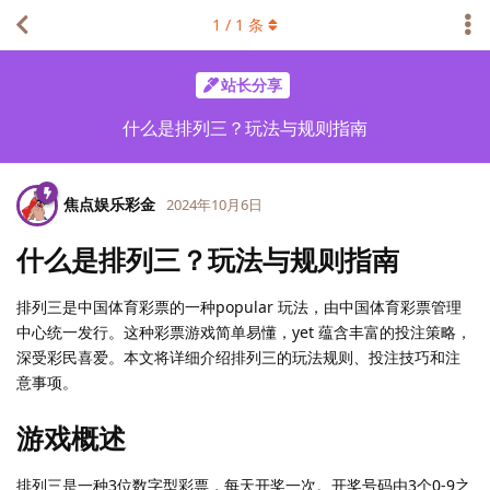
1
/
1
条
站长分享
什么是排列三？玩法与规则指南
焦点娱乐彩金
2024年10月6日
什么是排列三？玩法与规则指南
排列三是中国体育彩票的一种popular 玩法，由中国体育彩票管理
中心统一发行。这种彩票游戏简单易懂，yet 蕴含丰富的投注策略，
深受彩民喜爱。本文将详细介绍排列三的玩法规则、投注技巧和注
意事项。
游戏概述
排列三是一种3位数字型彩票，每天开奖一次。开奖号码由3个0-9之