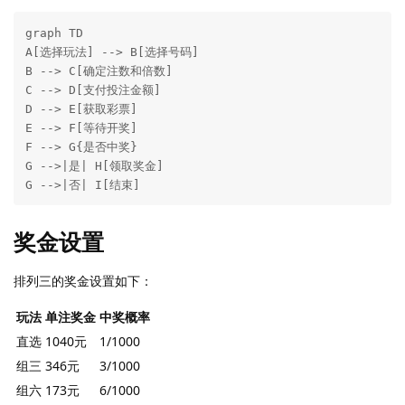
graph TD

A[选择玩法] --> B[选择号码]

B --> C[确定注数和倍数]

C --> D[支付投注金额]

D --> E[获取彩票]

E --> F[等待开奖]

F --> G{是否中奖}

G -->|是| H[领取奖金]

G -->|否| I[结束]
奖金设置
排列三的奖金设置如下：
玩法
单注奖金
中奖概率
直选
1040元
1/1000
组三
346元
3/1000
组六
173元
6/1000