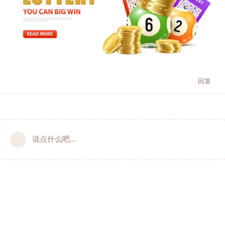
回复
说点什么吧...