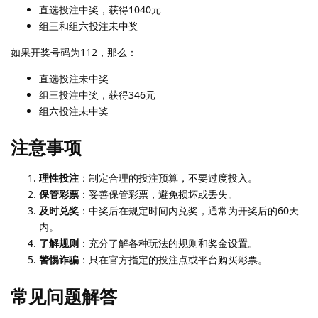
直选投注中奖，获得1040元
组三和组六投注未中奖
如果开奖号码为112，那么：
直选投注未中奖
组三投注中奖，获得346元
组六投注未中奖
注意事项
理性投注
：制定合理的投注预算，不要过度投入。
保管彩票
：妥善保管彩票，避免损坏或丢失。
及时兑奖
：中奖后在规定时间内兑奖，通常为开奖后的60天
内。
了解规则
：充分了解各种玩法的规则和奖金设置。
警惕诈骗
：只在官方指定的投注点或平台购买彩票。
常见问题解答