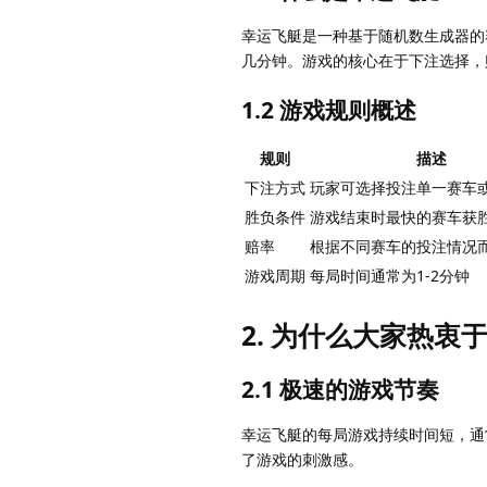
幸运飞艇是一种基于随机数生成器的
几分钟。游戏的核心在于下注选择，
1.2 游戏规则概述
规则
描述
下注方式
玩家可选择投注单一赛车
胜负条件
游戏结束时最快的赛车获
赔率
根据不同赛车的投注情况
游戏周期
每局时间通常为1-2分钟
2. 为什么大家热衷
2.1 极速的游戏节奏
幸运飞艇的每局游戏持续时间短，通
了游戏的刺激感。