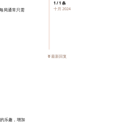
1
/
1
条
十月 2024
每局通常只需
最新回复
彩的乐趣，增加