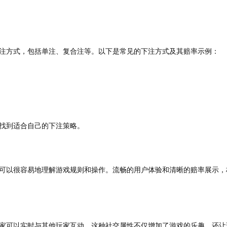
注方式，包括单注、复合注等。以下是常见的下注方式及其赔率示例：
找到适合自己的下注策略。
可以很容易地理解游戏规则和操作。流畅的用户体验和清晰的赔率展示，
家可以实时与其他玩家互动。这种社交属性不仅增加了游戏的乐趣，还让