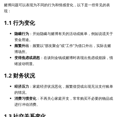
赌博问题可以表现为不同的行为和情感变化，以下是一些常见的表
现：
1.1 行为变化
隐瞒行为
：开始隐瞒与赌博有关的活动或账单，例如说谎关于
资金用途。
频繁外出
：频繁以“朋友聚会”或“工作”为借口外出，实际去赌
博场所。
变得焦虑或易怒
：在谈到金钱或赌博时表现出焦虑或烦躁，情
绪波动明显。
1.2 财务状况
经济压力
：家庭经济状况恶化，频繁借贷或出现无法支付账单
的情况。
消费习惯变化
：不再关心家庭开支，常常购买不必要的物品或
进行冲动消费。
1.3 社交关系变化