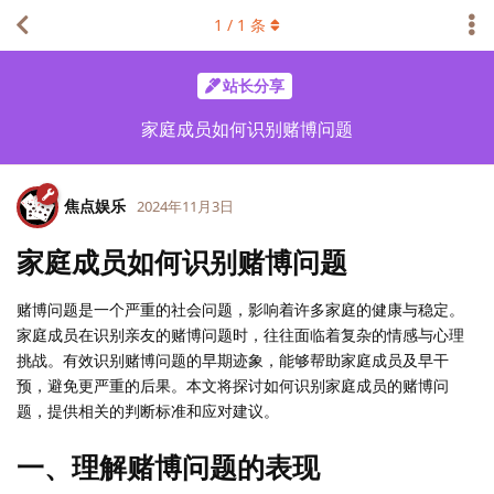
1
/
1
条
站长分享
家庭成员如何识别赌博问题
焦点娱乐
2024年11月3日
家庭成员如何识别赌博问题
赌博问题是一个严重的社会问题，影响着许多家庭的健康与稳定。
家庭成员在识别亲友的赌博问题时，往往面临着复杂的情感与心理
挑战。有效识别赌博问题的早期迹象，能够帮助家庭成员及早干
预，避免更严重的后果。本文将探讨如何识别家庭成员的赌博问
题，提供相关的判断标准和应对建议。
一、理解赌博问题的表现