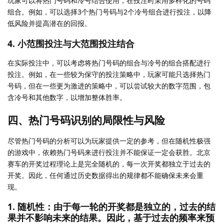
玩家可以将热门号码和冷号结合使用，在投注时采用多样化的号码
组合。例如，可以选择3个热门号码与2个冷号组合进行投注，以降
低风险并提高潜在的回报。
4. 小范围投注与大范围投注结合
在实际投注中，可以考虑将热门号码的组合与冷号的组合搭配进行
投注。例如，在一些较为保守的投注策略中，玩家可能只选择热门
号码，但在一些更为激进的策略中，可以尝试较大的数字范围，包
含冷号和其他数字，以增加整体胜率。
四、热门号码识别的局限性与风险
尽管热门号码的分析可以为玩家提供一定的参考，但在随机性极强
的游戏中，依赖热门号码来进行投注并不能保证一定会获胜。北京
赛车的开奖过程理论上是完全随机的，每一次开奖都独立于过去的
开奖。因此，任何通过历史数据得出的规律都不能确保未来会重
现。
1.
随机性
：由于每一轮的开奖都是独立的，过去的结
果并不影响未来的结果。因此，基于过去的频率来预