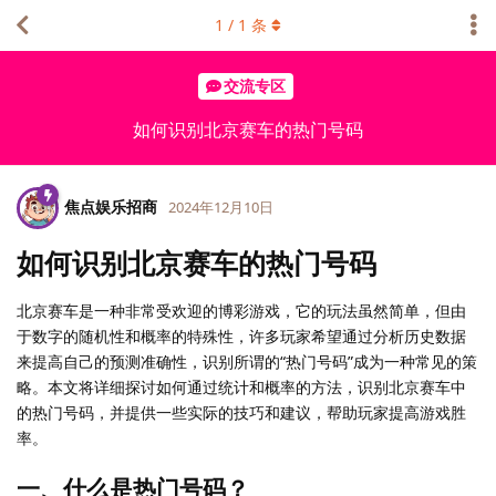
1
/
1
条
交流专区
如何识别北京赛车的热门号码
焦点娱乐招商
2024年12月10日
如何识别北京赛车的热门号码
北京赛车是一种非常受欢迎的博彩游戏，它的玩法虽然简单，但由
于数字的随机性和概率的特殊性，许多玩家希望通过分析历史数据
来提高自己的预测准确性，识别所谓的“热门号码”成为一种常见的策
略。本文将详细探讨如何通过统计和概率的方法，识别北京赛车中
的热门号码，并提供一些实际的技巧和建议，帮助玩家提高游戏胜
率。
一、什么是热门号码？