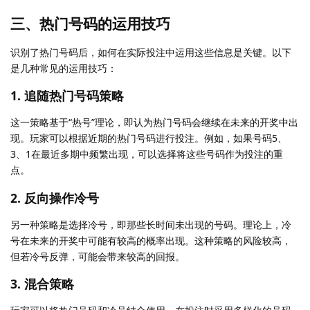
三、热门号码的运用技巧
识别了热门号码后，如何在实际投注中运用这些信息是关键。以下
是几种常见的运用技巧：
1. 追随热门号码策略
这一策略基于“热号”理论，即认为热门号码会继续在未来的开奖中出
现。玩家可以根据近期的热门号码进行投注。例如，如果号码5、
3、1在最近多期中频繁出现，可以选择将这些号码作为投注的重
点。
2. 反向操作冷号
另一种策略是选择冷号，即那些长时间未出现的号码。理论上，冷
号在未来的开奖中可能有较高的概率出现。这种策略的风险较高，
但若冷号反弹，可能会带来较高的回报。
3. 混合策略