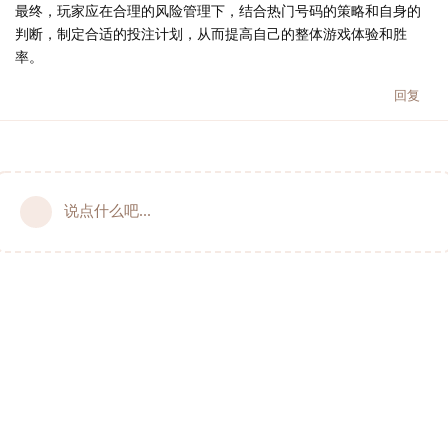
最终，玩家应在合理的风险管理下，结合热门号码的策略和自身的
判断，制定合适的投注计划，从而提高自己的整体游戏体验和胜
率。
回复
说点什么吧...