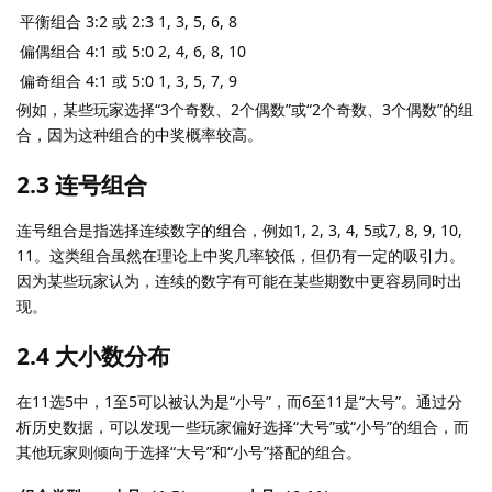
平衡组合
3:2 或 2:3
1, 3, 5, 6, 8
偏偶组合
4:1 或 5:0
2, 4, 6, 8, 10
偏奇组合
4:1 或 5:0
1, 3, 5, 7, 9
例如，某些玩家选择“3个奇数、2个偶数”或“2个奇数、3个偶数”的组
合，因为这种组合的中奖概率较高。
2.3 连号组合
连号组合是指选择连续数字的组合，例如1, 2, 3, 4, 5或7, 8, 9, 10,
11。这类组合虽然在理论上中奖几率较低，但仍有一定的吸引力。
因为某些玩家认为，连续的数字有可能在某些期数中更容易同时出
现。
2.4 大小数分布
在11选5中，1至5可以被认为是“小号”，而6至11是“大号”。通过分
析历史数据，可以发现一些玩家偏好选择“大号”或“小号”的组合，而
其他玩家则倾向于选择“大号”和“小号”搭配的组合。