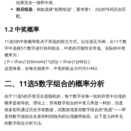
结果完全一致即中奖。
前后组选
：例如选择“前两组选”，要求第1、2位的号码完全匹
配。
1.2 中奖概率
11选5的中奖概率取决于所选的投注方式。以任选五为例，从11个数
字中选择5个数字进行排列组合，中奖的可能性非常低。实际的中奖
概率为：
[ P = \frac{1}{\binom{11}{5}} = \frac{1}{462} ]
这意味着，在每次抽奖中，中奖的机会大约为1/462。
二、11选5数字组合的概率分析
由于11选5的开奖完全是随机的，每个数字在每一轮的开奖中出现的
概率是相等的。理论上，所有数字组合的中奖几率是一样的，但是
很多彩民通过历史开奖数据，试图发现某些数字组合的“热度”——即
某些数字或组合在某些时间段内的出现频率较高。以下是几种常见
的数字组合分析方法。