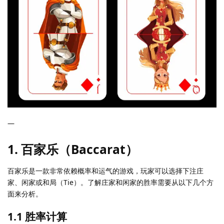
—
1. 百家乐（Baccarat）
百家乐是一款非常依赖概率和运气的游戏，玩家可以选择下注庄
家、闲家或和局（Tie）。了解庄家和闲家的胜率需要从以下几个方
面来分析。
1.1 胜率计算