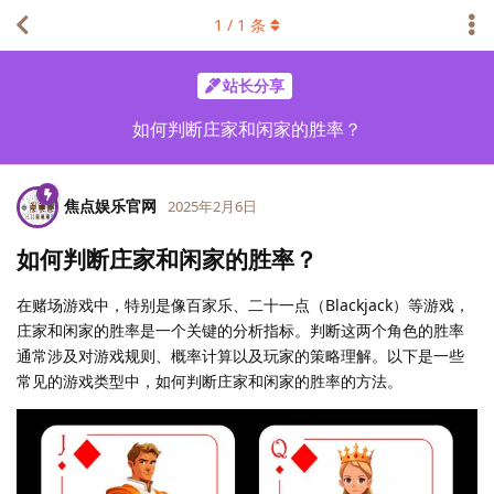
1
/
1
条
站长分享
如何判断庄家和闲家的胜率？
焦点娱乐官网
2025年2月6日
如何判断庄家和闲家的胜率？
在赌场游戏中，特别是像百家乐、二十一点（Blackjack）等游戏，
庄家和闲家的胜率是一个关键的分析指标。判断这两个角色的胜率
通常涉及对游戏规则、概率计算以及玩家的策略理解。以下是一些
常见的游戏类型中，如何判断庄家和闲家的胜率的方法。