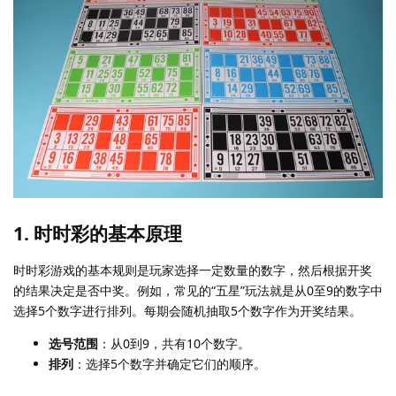
1.
时时彩的基本原理
时时彩游戏的基本规则是玩家选择一定数量的数字，然后根据开奖
的结果决定是否中奖。例如，常见的“五星”玩法就是从0至9的数字中
选择5个数字进行排列。每期会随机抽取5个数字作为开奖结果。
选号范围
：从0到9，共有10个数字。
排列
：选择5个数字并确定它们的顺序。