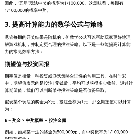
因此，“五星”玩法中奖的概率为1/100,000。这意味着，每期有
1/100,000的概率中奖。
3.
提高计算能力的数学公式与策略
尽管每期的开奖结果是随机的，但数学公式可以帮助玩家更好地理
解游戏机制，并制定更合理的投注策略。以下是一些能提高计算能
力的常见数学方法：
期望值与投资回报
期望值是衡量一种投资或游戏策略合理性的常用工具。在时时彩
中，期望值表示的是投注1元钱后，平均可以获得多少收益。通过计
算期望值，我们可以判断某种投注策略是否值得采取。
假设某个玩法的奖金为X元，投注金额为1元，那么期望值可以计算
为：
E = 奖金 × 中奖概率 − 投注金额
例如，如果某一注的奖金为500,000元，而中奖概率为1/100,000，
则期望值为：