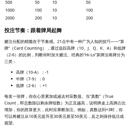
500
50
10
50
1000
100
10
100
2000
200
10
200
投注节奏：跟着牌局起舞
赌注分配的精髓在于节奏感。21点中有一种广为人知的技巧——“算
牌”（Card Counting），通过追踪高牌（10、J、Q、K、A）和低牌
（2-6）的比例，判断何时加大赌注。经典的“Hi-Lo”算牌法将牌分为
三类：
高牌（10-A）：-1
中牌（7-9）：0
低牌（2-6）：+1
每发一张牌，你在心里累加或减去对应数值。当“真数”（True
Count，即总数除以剩余牌组数）为正且越高，说明牌桌上高牌占比
增加，你的胜算更大，此时应果断加注。例如，真数达到+3时，你
可以将赌注从10美元提升至30美元甚至50美元，反之则保持低注或
观望。