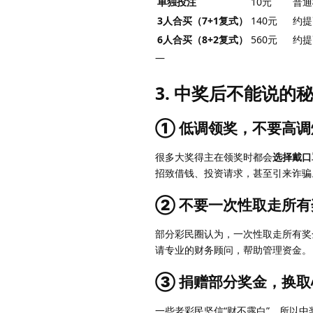
单独投注
10元
普通
3人合买（7+1复式）
140元
约提
6人合买（8+2复式）
560元
约提
—
3. 中奖后不能说的
① 低调领奖，不要高调
很多大奖得主在领奖时都会
选择戴口
招致借钱、投资请求，甚至引来诈骗
② 不要一次性取走所有
部分彩民圈认为，一次性取走所有奖
请专业的财务顾问，帮助管理资金。
③ 捐赠部分奖金，换取
一些老彩民坚信“财不露白”，所以