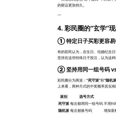
的财运更加持久。
—
4. 彩民圈的“玄学”
① 特定日子买彩更容易
有的彩民认为，在生日、结婚纪念日
坚持在这些特殊日子投注，认为这样
② 坚持用同一组号码 vs
彩民圈分为两派：
“死守派”
和
“随机派
上来看，两种方式的中奖概率其实相
派别
选号方式
死守派
每次都用同一组号码
不用纠
随机派
每次都换号码
增加新