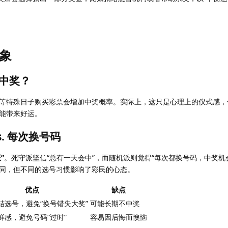
现象
中奖？
等特殊日子购买彩票会增加中奖概率。实际上，这只是心理上的仪式感，
能带来好运。
. 每次换号码
”
。死守派坚信“总有一天会中”，而随机派则觉得“每次都换号码，中奖机
同，但不同的选号习惯影响了彩民的心态。
优点
缺点
结选号，避免“换号错失大奖”
可能长期不中奖
鲜感，避免号码“过时”
容易因后悔而懊恼