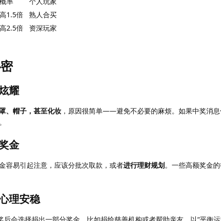
概率
个人玩家
高1.5倍
熟人合买
高2.5倍
资深玩家
秘密
炫耀
罩、帽子，甚至化妆
，原因很简单——避免不必要的麻烦。如果中奖消息
。
奖金
金容易引起注意，应该分批次取款，或者
进行理财规划
。一些高额奖金的
心理安稳
中奖后会选择捐出一部分奖金，比如捐给慈善机构或者帮助亲友，以“平衡运