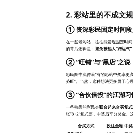
2. 彩站里的不成文
① 资深彩民固定时间段
在一些老彩站，往往能发现固定时间
的背后逻辑是：
避免被他人“蹭运气”
② “旺铺”与“黑店”之说
彩民圈中流传着“有的彩站中奖率更高
势旺”。当然，这种想法更多属于心
③ “合伙倍投”的江湖习
一些熟悉的彩民会
联合起来合买复式
张“8+2”复式票，中奖后平分奖金
合买方式
投注金额
中奖