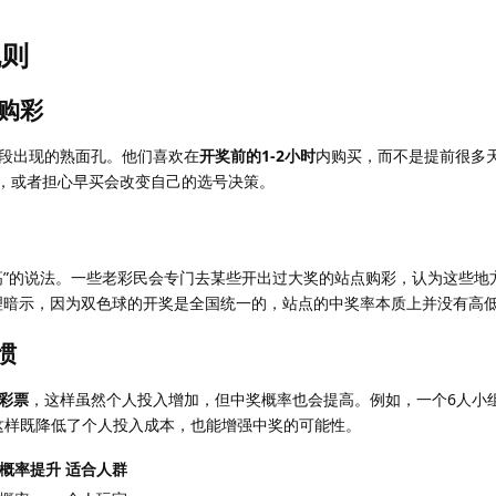
规则
购彩
段出现的熟面孔。他们喜欢在
开奖前的1-2小时
内购买，而不是提前很多
，或者担心早买会改变自己的选号决策。
”的说法。一些老彩民会专门去某些开出过大奖的站点购彩，认为这些地方“
理暗示，因为双色球的开奖是全国统一的，站点的中奖率本质上并没有高
惯
彩票
，这样虽然个人投入增加，但中奖概率也会提高。例如，一个6人小
。这样既降低了个人投入成本，也能增强中奖的可能性。
概率提升
适合人群