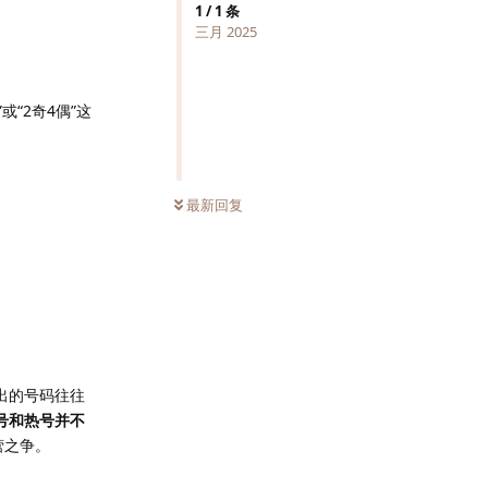
1
/
1
条
三月 2025
“2奇4偶”这
最新回复
出的号码往往
号和热号并不
营之争。