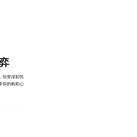
弈
，但资深彩民
享你的购彩心
回复