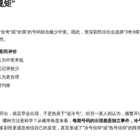
规矩”
奇”或“全偶”的号码组合极少中奖。因此，资深彩民往往会选择“3奇3偶”或
性。
彩民评价
认为中奖率低
奖记录较少
认为更合理
对均衡
开出，就迟早会出现，于是热衷于“追冷号”。但另一派人则认为，频繁开
”。哪种方法更科学？从概率角度来看，
每期号码的出现都是独立事件，冷
多彩民更愿意相信自己的直觉，甚至形成了“冷号信仰”或“热号信仰”的阵