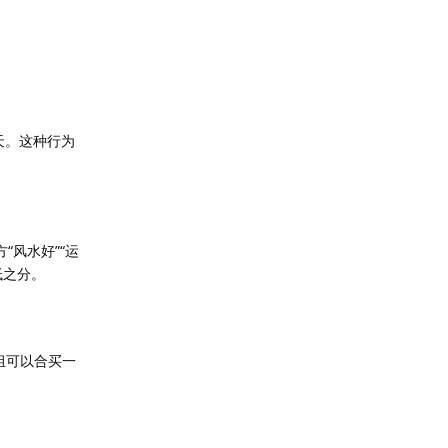
天。这种行为
风水好”“运
低之分。
组可以合买一