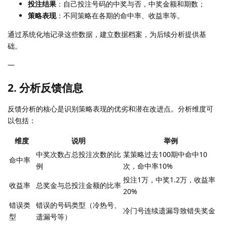
投注结果
：自己投注号码的中奖与否，中奖金额和期数；
策略表现
：不同策略在各期的命中率、收益率等。
通过系统化地记录这些数据，建立数据档案，为后续分析提供基
础。
—
2. 分析反馈信息
反馈分析的核心是识别策略表现的优劣和潜在改进点。分析维度可
以包括：
维度
说明
举例
中奖次数占总投注次数的比
某策略过去100期中命中10
命中率
例
次，命中率10%
投注1万，中奖1.2万，收益率
收益率
总奖金与总投注金额的比率
20%
错误类
错误的号码类型（冷热号、
冷门号连续遗漏导致错失奖金
型
遗漏号等）