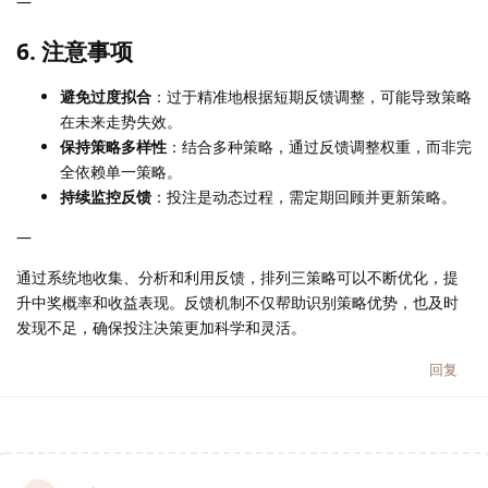
—
6. 注意事项
避免过度拟合
：过于精准地根据短期反馈调整，可能导致策略
在未来走势失效。
保持策略多样性
：结合多种策略，通过反馈调整权重，而非完
全依赖单一策略。
持续监控反馈
：投注是动态过程，需定期回顾并更新策略。
—
通过系统地收集、分析和利用反馈，排列三策略可以不断优化，提
升中奖概率和收益表现。反馈机制不仅帮助识别策略优势，也及时
发现不足，确保投注决策更加科学和灵活。
回复