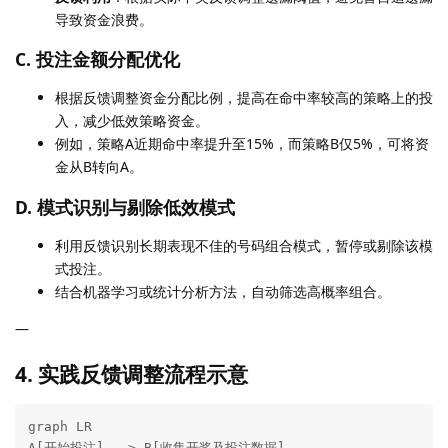
导致资金浪费。
C. 投注金额分配优化
根据反馈调整资金分配比例，提高在命中率较高的策略上的投
入，减少低效策略资金。
例如，策略A近期命中率提升至15%，而策略B仅5%，可将资
金从B转向A。
D. 模式识别与剔除低效模式
利用反馈识别长期表现不佳的号码组合模式，暂停或剔除该模
式投注。
结合机器学习或统计分析方法，自动筛选高概率组合。
—
4. 实践反馈调整流程示意
graph LR

A[开始投注] --> B[收集开奖及投注数据]
