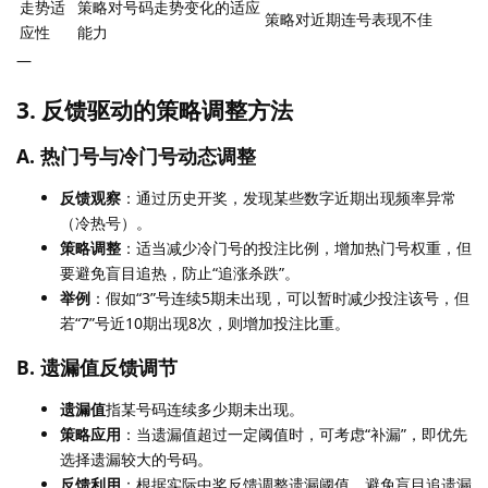
走势适
策略对号码走势变化的适应
策略对近期连号表现不佳
应性
能力
—
3. 反馈驱动的策略调整方法
A. 热门号与冷门号动态调整
反馈观察
：通过历史开奖，发现某些数字近期出现频率异常
（冷热号）。
策略调整
：适当减少冷门号的投注比例，增加热门号权重，但
要避免盲目追热，防止“追涨杀跌”。
举例
：假如“3”号连续5期未出现，可以暂时减少投注该号，但
若“7”号近10期出现8次，则增加投注比重。
B. 遗漏值反馈调节
遗漏值
指某号码连续多少期未出现。
策略应用
：当遗漏值超过一定阈值时，可考虑“补漏”，即优先
选择遗漏较大的号码。
反馈利用
：根据实际中奖反馈调整遗漏阈值，避免盲目追遗漏