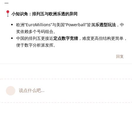
—
小知识角：排列五与欧洲乐透的异同
欧洲“EuroMillions”与美国“Powerball”皆属
乐透型玩法
，中
奖依赖多个号码组合。
中国的排列五更接近
定点数字竞猜
，难度更高但结构更简单，
便于数字分析派发挥。
回复
说点什么吧...