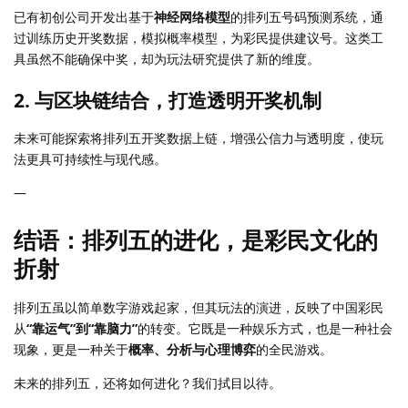
已有初创公司开发出基于
神经网络模型
的排列五号码预测系统，通
过训练历史开奖数据，模拟概率模型，为彩民提供建议号。这类工
具虽然不能确保中奖，却为玩法研究提供了新的维度。
2. 与区块链结合，打造透明开奖机制
未来可能探索将排列五开奖数据上链，增强公信力与透明度，使玩
法更具可持续性与现代感。
—
结语：排列五的进化，是彩民文化的
折射
排列五虽以简单数字游戏起家，但其玩法的演进，反映了中国彩民
从
“靠运气”到“靠脑力”
的转变。它既是一种娱乐方式，也是一种社会
现象，更是一种关于
概率、分析与心理博弈
的全民游戏。
未来的排列五，还将如何进化？我们拭目以待。