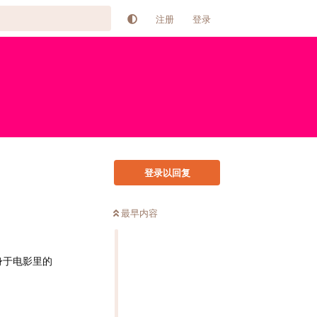
注册
登录
登录以回复
最早内容
身于电影里的