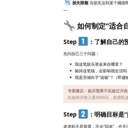
损失限额
当损失达到某个阈值
—
如何制定“适合
Step
：了解自己的
先问自己三个问题：
我这笔娱乐资金来自哪里？
输掉这笔钱，会影响我生活吗
我是否倾向于“追输”？（即越
专家建议：娱乐预算不应超过月收
比如你月收入是5000元，老虎机这
Step
：明确目标是“
老虎机不是股票，不会“回本”，也无