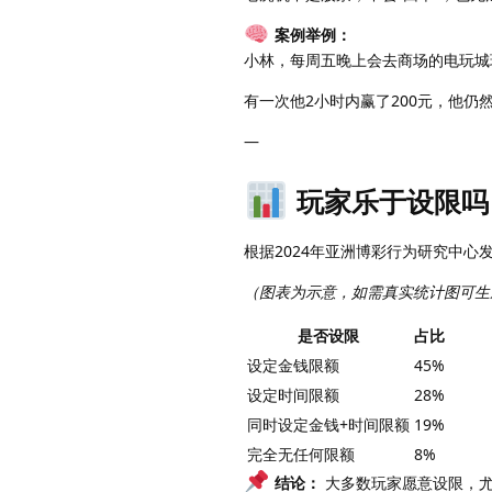
案例举例：
小林，每周五晚上会去商场的电玩城玩
有一次他2小时内赢了200元，他仍
—
玩家乐于设限吗
根据2024年亚洲博彩行为研究中心
（图表为示意，如需真实统计图可生
是否设限
占比
设定金钱限额
45%
设定时间限额
28%
同时设定金钱+时间限额
19%
完全无任何限额
8%
结论：
大多数玩家愿意设限，尤