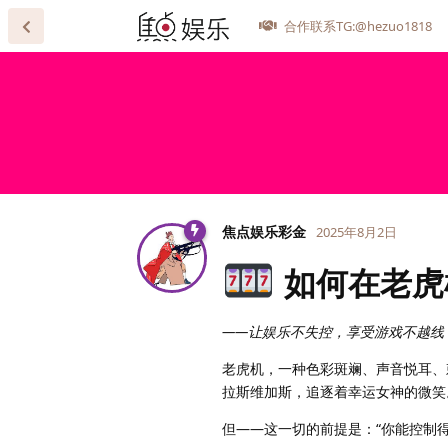
合作联系TG:@hezuo1818
焦点娱乐彩金
2025年8月2日
如何在老虎
——让娱乐不失控，享受游戏不越线
老虎机，一种色彩斑斓、声音悦耳、
拉斯维加斯，追逐着幸运女神的微笑
但——这一切的前提是：“你能控制得