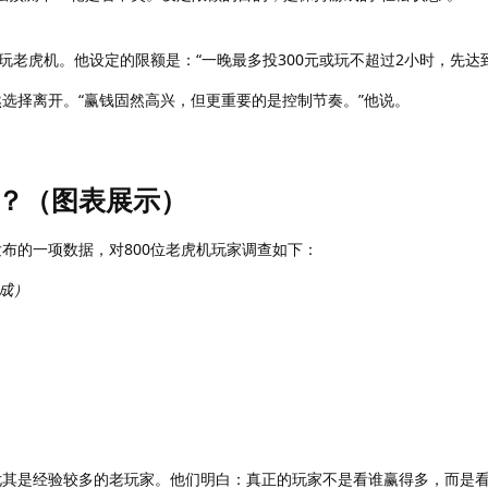
老虎机。他设定的限额是：“一晚最多投300元或玩不超过2小时，先达
然选择离开。“赢钱固然高兴，但更重要的是控制节奏。”他说。
？（图表展示）
发布的一项数据，对800位老虎机玩家调查如下：
成）
其是经验较多的老玩家。他们明白：真正的玩家不是看谁赢得多，而是看