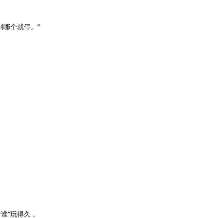
到哪个就停。”
谁“玩得久，