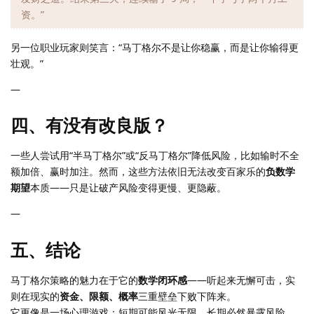
资。”
另一位职业玩家则笑言：“马丁格尔不是让你稳赢，而是让你输得更
壮观。”
—
四、有没有改良版？
一些人尝试用“半马丁格尔”或“反马丁格尔”降低风险，比如输时不全
额加倍、赢时加注。然而，这些方法依旧无法改变百家乐的
负数学
期望
本质——只是让破产风险变得更慢、更隐蔽。
—
五、结论
马丁格尔策略的魅力在于它的
数学闭环感
——听起来无懈可击，实
则在现实的
资金、限额、概率
三重壁垒下败下阵来。
它更像是一场心理游戏：短期可能风光无限，长期必然暴露风险。