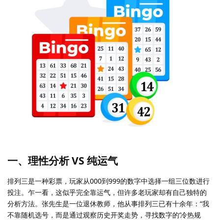
一、理性分析 VS 纯运气
排列三是一种彩票，玩家从000到999的数字中选择一组三位数进行
投注。乍一看，这似乎完全靠运气，但许多老玩家却有自己独特的
分析方法。张先生是一位退休教师，他从事排列三已有十余年：“我
不靠随机选号，而是通过观察历史开奖走势，寻找数字的‘冷热规