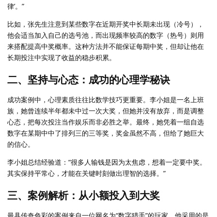
律’。”
比如，张先生注意到某些数字在近期开奖中长期未出现（冷号），
他会适当加入自己的选号池，而出现频率较高的数字（热号）则用
来搭配提高中奖概率。这种方法并不能保证每期中奖，但却让他在
长期投注中实现了收益的稳步积累。
二、坚持与心态：成功的心理学秘诀
成功案例中，心理素质往往比数学技巧更重要。李小姐是一名上班
族，她曾连续半年都未中过一次大奖，但她并没有放弃，而是调整
心态，把每次投注当作娱乐而非必胜之举。最终，她凭着一组自选
数字在某期中中了排列三的三等奖，奖金虽然不高，但给了她巨大
的信心。
李小姐总结经验道：“很多人输钱是因为太焦虑，想着一定要中奖。
其实保持平常心，才能在关键时刻做出理智的选择。”
三、案例解析：从小额投入到大奖
最具传奇色彩的案例来自一位网名为“数字猎手”的玩家。他采用的是