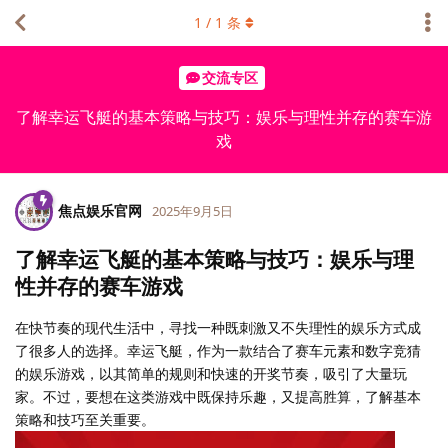
1
/
1
条
交流专区
了解幸运飞艇的基本策略与技巧：娱乐与理性并存的赛车游
戏
焦点娱乐官网
2025年9月5日
了解幸运飞艇的基本策略与技巧：娱乐与理
性并存的赛车游戏
在快节奏的现代生活中，寻找一种既刺激又不失理性的娱乐方式成
了很多人的选择。幸运飞艇，作为一款结合了赛车元素和数字竞猜
的娱乐游戏，以其简单的规则和快速的开奖节奏，吸引了大量玩
家。不过，要想在这类游戏中既保持乐趣，又提高胜算，了解基本
策略和技巧至关重要。