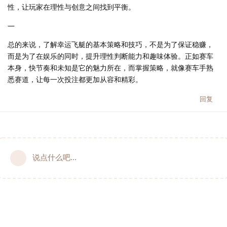
性，让玩家在理性与创意之间找到平衡。
—
总的来说，了解幸运飞艇的基本策略和技巧，不是为了保证稳赚，
而是为了在娱乐的同时，提升理性判断能力和趣味体验。正如赛车
本身，快节奏和未知是它的魅力所在，而掌握策略，就像赛车手熟
悉赛道，让每一次投注都更加从容和精彩。
回复
说点什么吧...