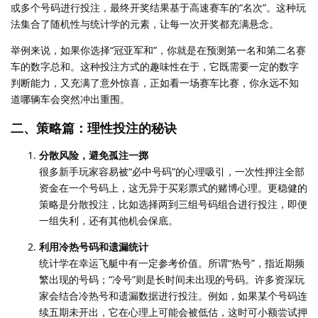
或多个号码进行投注，最终开奖结果基于高速赛车的“名次”。这种玩
法集合了随机性与统计学的元素，让每一次开奖都充满悬念。
举例来说，如果你选择“冠亚军和”，你就是在预测第一名和第二名赛
车的数字总和。这种投注方式的趣味性在于，它既需要一定的数字
判断能力，又充满了意外惊喜，正如看一场赛车比赛，你永远不知
道哪辆车会突然冲出重围。
二、策略篇：理性投注的秘诀
分散风险，避免孤注一掷
很多新手玩家容易被“必中号码”的心理吸引，一次性押注全部
资金在一个号码上，这无异于买彩票式的赌博心理。更稳健的
策略是分散投注，比如选择两到三组号码组合进行投注，即便
一组失利，还有其他机会保底。
利用冷热号码和遗漏统计
统计学在幸运飞艇中有一定参考价值。所谓“热号”，指近期频
繁出现的号码；“冷号”则是长时间未出现的号码。许多资深玩
家会结合冷热号和遗漏数据进行投注。例如，如果某个号码连
续五期未开出，它在心理上可能会被低估，这时可小额尝试押