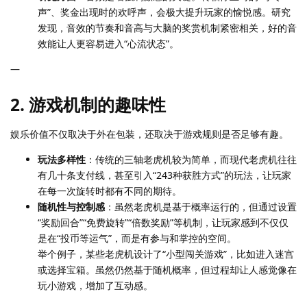
声”、奖金出现时的欢呼声，会极大提升玩家的愉悦感。研究
发现，音效的节奏和音高与大脑的奖赏机制紧密相关，好的音
效能让人更容易进入“心流状态”。
—
2. 游戏机制的趣味性
娱乐价值不仅取决于外在包装，还取决于游戏规则是否足够有趣。
玩法多样性
：传统的三轴老虎机较为简单，而现代老虎机往往
有几十条支付线，甚至引入“243种获胜方式”的玩法，让玩家
在每一次旋转时都有不同的期待。
随机性与控制感
：虽然老虎机是基于概率运行的，但通过设置
“奖励回合”“免费旋转”“倍数奖励”等机制，让玩家感到不仅仅
是在“投币等运气”，而是有参与和掌控的空间。
举个例子，某些老虎机设计了“小型闯关游戏”，比如进入迷宫
或选择宝箱。虽然仍然基于随机概率，但过程却让人感觉像在
玩小游戏，增加了互动感。