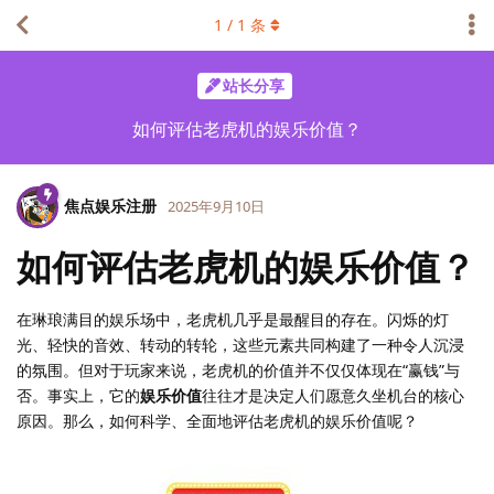
1
/
1
条
站长分享
如何评估老虎机的娱乐价值？
焦点娱乐注册
2025年9月10日
如何评估老虎机的娱乐价值？
在琳琅满目的娱乐场中，老虎机几乎是最醒目的存在。闪烁的灯
光、轻快的音效、转动的转轮，这些元素共同构建了一种令人沉浸
的氛围。但对于玩家来说，老虎机的价值并不仅仅体现在“赢钱”与
否。事实上，它的
娱乐价值
往往才是决定人们愿意久坐机台的核心
原因。那么，如何科学、全面地评估老虎机的娱乐价值呢？