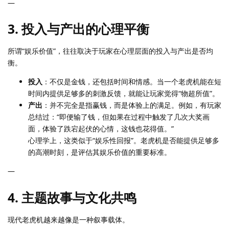
—
3. 投入与产出的心理平衡
所谓“娱乐价值”，往往取决于玩家在心理层面的投入与产出是否均
衡。
投入
：不仅是金钱，还包括时间和情感。当一个老虎机能在短
时间内提供足够多的刺激反馈，就能让玩家觉得“物超所值”。
产出
：并不完全是指赢钱，而是体验上的满足。例如，有玩家
总结过：“即便输了钱，但如果在过程中触发了几次大奖画
面，体验了跌宕起伏的心情，这钱也花得值。”
心理学上，这类似于“娱乐性回报”。老虎机是否能提供足够多
的高潮时刻，是评估其娱乐价值的重要标准。
—
4. 主题故事与文化共鸣
现代老虎机越来越像是一种叙事载体。