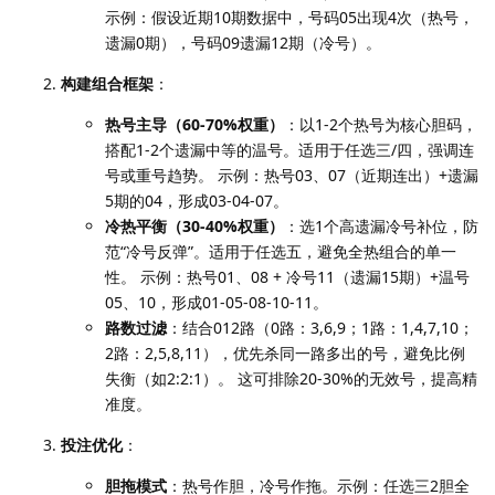
示例：假设近期10期数据中，号码05出现4次（热号，
遗漏0期），号码09遗漏12期（冷号）。
构建组合框架
：
热号主导（60-70%权重）
：以1-2个热号为核心胆码，
搭配1-2个遗漏中等的温号。适用于任选三/四，强调连
号或重号趋势。 示例：热号03、07（近期连出）+遗漏
5期的04，形成03-04-07。
冷热平衡（30-40%权重）
：选1个高遗漏冷号补位，防
范“冷号反弹”。适用于任选五，避免全热组合的单一
性。 示例：热号01、08 + 冷号11（遗漏15期）+温号
05、10，形成01-05-08-10-11。
路数过滤
：结合012路（0路：3,6,9；1路：1,4,7,10；
2路：2,5,8,11），优先杀同一路多出的号，避免比例
失衡（如2:2:1）。 这可排除20-30%的无效号，提高精
准度。
投注优化
：
胆拖模式
：热号作胆，冷号作拖。示例：任选三2胆全