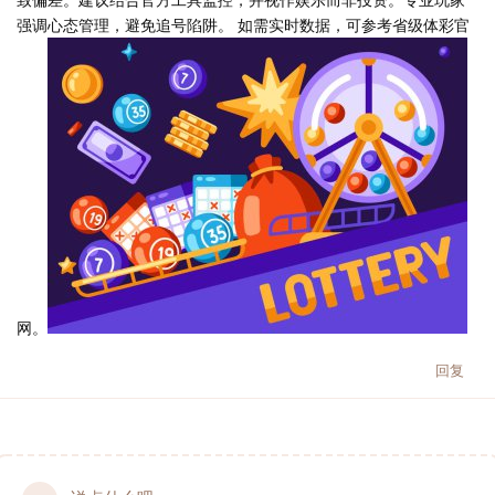
强调心态管理，避免追号陷阱。 如需实时数据，可参考省级体彩官
网。
回复