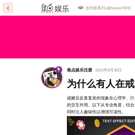
合作联系TG:@hezuo1818
焦点娱乐注册
2025年9月30日
为什么有人在戒
戒赌后反复复发的现象在心理学、行
的交互作用。以下从专业角度，结合
同时注入趣味性以增强可读性。