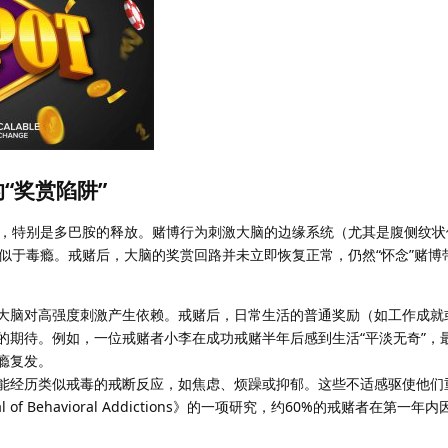
“奖赏陷阱”
，特别是多巴胺的释放。赌博行为刺激大脑的边缘系统（尤其是腹侧纹状
似于毒瘾。戒赌后，大脑的奖赏回路并未立即恢复正常，仍然“怀念”赌博
大脑对高强度刺激产生依赖。戒赌后，日常生活的普通奖励（如工作成就
的期待。例如，一位戒赌者小李在成功戒赌半年后感到生活“平淡无奇”，
瘾复发。
能经历类似戒毒的戒断反应，如焦虑、烦躁或抑郁。这些不适感驱使他们
l of Behavioral Addictions》的一项研究，约60%的戒赌者在第一