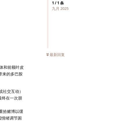
1
/
1
条
九月 2025
最新回复
体和前额叶皮
带来的多巴胺
或社交互动）
最终在一次朋
重拾赌博以缓
年内因情绪调节困