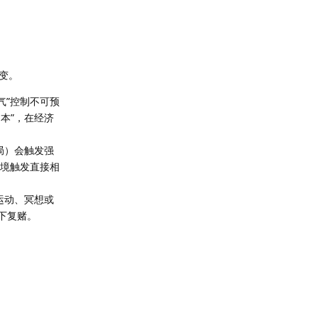
！
变。
运气”控制不可预
本”，在经济
局）会触发强
环境触发直接相
运动、冥想或
下复赌。