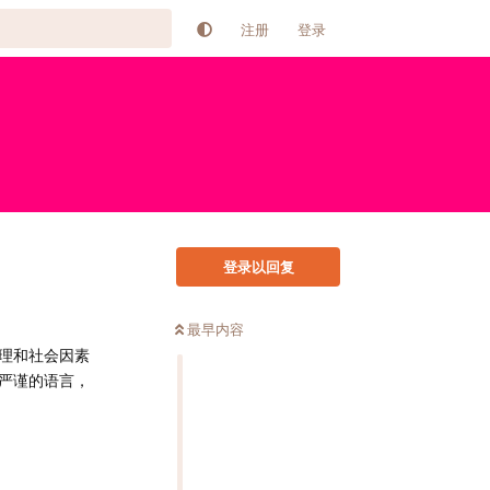
注册
登录
登录以回复
最早内容
理和社会因素
严谨的语言，