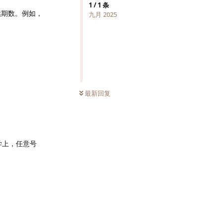
1
/
1
条
续期数。例如，
九月 2025
最新回复
学上，任意号