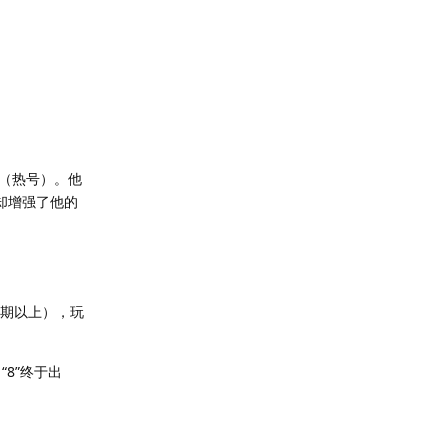
次（热号）。他
，却增强了他的
0期以上），玩
8”终于出