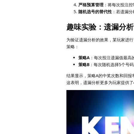
严格预算管理
：将每次投注控
随机选号的替代性
：若遗漏分
趣味实验：遗漏分析
为验证遗漏分析的效果，某玩家进行了
策略：
策略A
：每次投注遗漏值最高
策略B
：每次随机选择5个号码
结果显示，策略A的中奖次数和回报
这表明，遗漏分析更多为玩家提供了