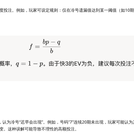
度投注。例如，玩家可设定规则：仅在冷号遗漏值达到某一阈值（如10
，认为冷号“迟早会出现”。例如，号码“7”连续20期未出现，玩家可能认
未变。这种误解可能导致不理性的高额投注。