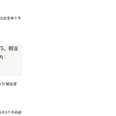
法改变单个号
为“赌徒谬
命中2个号码获