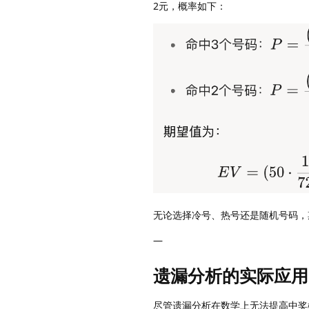
2元，概率如下：
无论选择冷号、热号还是随机号码，
—
遗漏分析的实际应用
尽管遗漏分析在数学上无法提高中奖