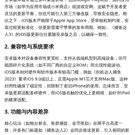
市场（如华为应用市场或小米商店）或游戏官网。这赋予开发者更
灵活的更新节奏，但也可能引入第三方修改版，导致安全隐患。相
比之下，iOS版本严格限于Apple App Store，受审核机制约束，安
装过程更标准化，但更新需遵守苹果的发布周期。例如，《捕鱼达
人3》的iOS版更新往往紧随安卓版之后，以确保一致性。
2. 兼容性与系统要求
安卓版本对设备兼容性更宽松，支持从低端机型到高端设备，但可
能因碎片化系统（如不同厂商的自定义ROM）而出现性能波动。
iOS版本则对硬件和软件版本有较高门槛，例如《街机达人捕鱼
2023》要求iOS 9.0或以上，且需Apple M1芯片支持Mac版。这种
封闭性确保了稳定性，但限制了老旧iPhone的使用。总体而言，安
卓版更易适配多样硬件，而iOS版在触控优化上更精细，如针对iPad
的横屏适配。
3. 功能与内容差异
核心玩法（如炮台射击、鱼群捕捉、金币奖励）在两平台高度一
致，许多热门标题如《捕鱼达人2》会同步推送更新，引入相同的新