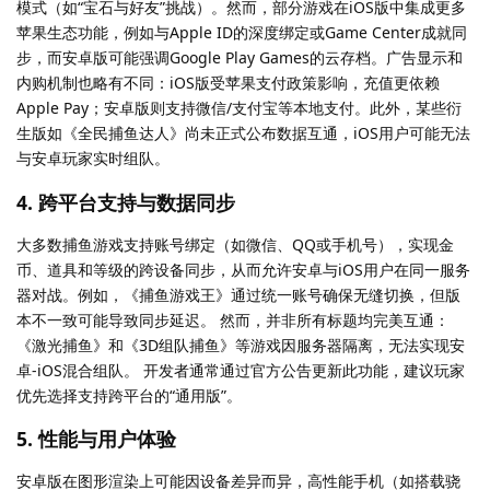
模式（如“宝石与好友”挑战）。然而，部分游戏在iOS版中集成更多
苹果生态功能，例如与Apple ID的深度绑定或Game Center成就同
步，而安卓版可能强调Google Play Games的云存档。广告显示和
内购机制也略有不同：iOS版受苹果支付政策影响，充值更依赖
Apple Pay；安卓版则支持微信/支付宝等本地支付。此外，某些衍
生版如《全民捕鱼达人》尚未正式公布数据互通，iOS用户可能无法
与安卓玩家实时组队。
4. 跨平台支持与数据同步
大多数捕鱼游戏支持账号绑定（如微信、QQ或手机号），实现金
币、道具和等级的跨设备同步，从而允许安卓与iOS用户在同一服务
器对战。例如，《捕鱼游戏王》通过统一账号确保无缝切换，但版
本不一致可能导致同步延迟。 然而，并非所有标题均完美互通：
《激光捕鱼》和《3D组队捕鱼》等游戏因服务器隔离，无法实现安
卓-iOS混合组队。 开发者通常通过官方公告更新此功能，建议玩家
优先选择支持跨平台的“通用版”。
5. 性能与用户体验
安卓版在图形渲染上可能因设备差异而异，高性能手机（如搭载骁