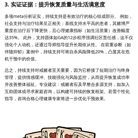
3. 实证证据：提升恢复质量与生活满意度
多项meta分析证实，持续支持是有效治疗的核心组成部分。 例如，
社会支持与治疗结果呈正相关：基线支持水平高的患者，其赌博严
重度在治疗后下降更快，且心理健康指标（如生活质量）改善幅度
达35%。 此外，支持团体如GA的12步程序强调社区责任感，这不仅
强化个人动机，还通过导师指导提升长期依从性。 在双重诊断（如
伴随抑郁）案例中，持续支持可将自杀风险降低20%，凸显其在危
机干预中的价值。
总之，持续支持对戒赌者至关重要，因为它桥接了短期治疗与终身
管理，提供情感缓冲、技能强化与风险监控，从而提升恢复成功率
并改善整体福祉。专业建议：戒赌者应及早整合多源支持，如加入
互助团体或寻求家庭咨询，以构建可持续的恢复框架。若需个性化
指导，咨询合格心理健康专家将进一步优化干预效果。