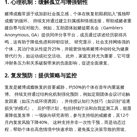
1. 心理机制：缓解孤立与增强韧性
赌博成瘾常源于或加剧社会孤立感，个体在恢复初期易陷入“孤独即
成瘾”的循环。 持续支持通过建立归属感和情感连接，帮助戒赌者重
建自尊与应对能力。例如，互助团体如赌徒匿名会（Gamblers
Anonymous, GA）提供同伴分享平台，成员通过讲述经历获得共
鸣，这有助于降低焦虑和抑郁症状。 研究显示，社会支持网络强的
个体，其治疗依从性提升25%，并能更快地将赌博冲动转化为健康
替代行为，如运动或社交活动。 此外，家庭支持尤为重要，它可缓
冲财务压力和关系破裂带来的负面影响，促进全面康复。
2. 复发预防：提供策略与监控
复发是赌博成瘾恢复的首要威胁，约50%的个体在首年内重返赌
博。 持续支持通过结构化机制强化预防，例如定期团体会议讨论触
发因素（如压力或环境诱因），并传授认知行为技巧（如识别“追逐
损失”的模式）。 后护理计划，包括持续疗法和自我监测工具，能显
著降低复发率：一项纵向研究表明，参与支持组的戒赌者，其12个
月内复发风险下降40%。 这种支持并非一次性干预，而是动态过
程，帮助个体在高危情境中快速求助，避免孤立决策导致的滑坡。