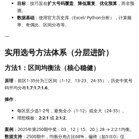
目标
：技巧旨在
扩大号码覆盖
、
降低重复
、
优化预算
，而非预
测。
数据基础
：使用官方历史库（Excel/ Python分析），计算频
率、奇偶比、区间分布等。
—
实用选号方法体系（分层进阶）
方法1：区间均衡法（核心稳健）
原理
：前区1-35分为三区间（1-12、13-23、24-35），历史中奖号
码平均分布
1.7:1.7:1.6
。
操作
：
每区至少选1-2号，避免全小（1-12）或全大（24-35）。
理想模板：
2:2:1
或
2:1:2
。
案例
：2025年第250期中奖：03、12 | 15、20 | 28 → 2:2:1均衡。
数据支持
：2500期中，均衡分布占比68%，偏倚（如5:0:0）仅