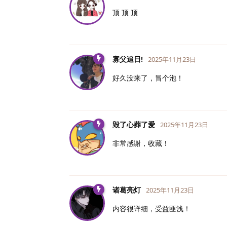
顶 顶 顶
寡父追日!
2025年11月23日
好久没来了，冒个泡！
毁了心葬了爱
2025年11月23日
非常感谢，收藏！
诸葛亮灯
2025年11月23日
内容很详细，受益匪浅！