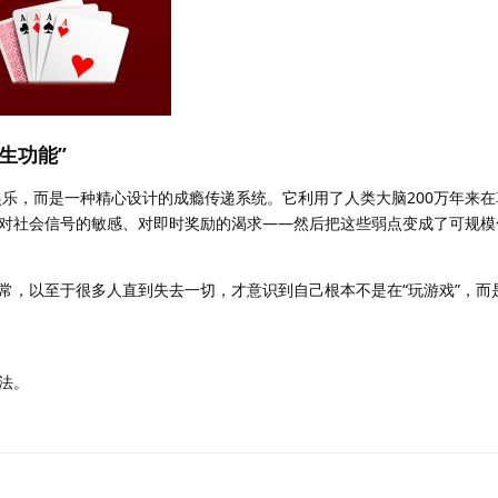
生功能”
娱乐，而是一种精心设计的成瘾传递系统。它利用了人类大脑200万年来
对社会信号的敏感、对即时奖励的渴求——然后把这些弱点变成了可规模
常，以至于很多人直到失去一切，才意识到自己根本不是在“玩游戏”，而
法。