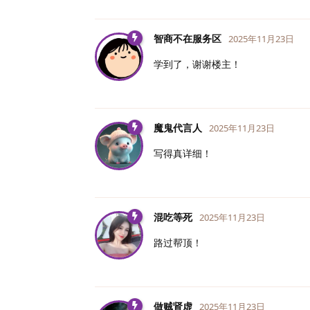
智商不在服务区
2025年11月23日
学到了，谢谢楼主！
魔鬼代言人
2025年11月23日
写得真详细！
混吃等死
2025年11月23日
路过帮顶！
做贼肾虚
2025年11月23日