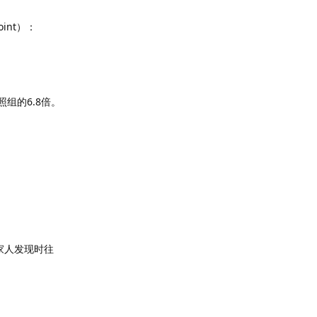
int）：
组的6.8倍。
家人发现时往