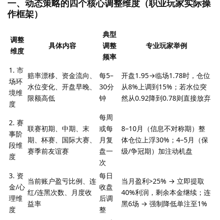
一、动态策略的四个核心调整维度（职业玩家实际操
作框架）
典型
调整
具体内容
调整
专业玩家举例
维度
频率
1. 市
赔率漂移、资金流向、
每5–
开盘1.95→临场1.78时，仓位
场环
水位变化、开盘早晚、
30分
从8%上调到15%；若水位突
境维
限额高低
钟
然从0.92降到0.78则直接放弃
度
每周
2. 赛
联赛初期、中期、末
或每
8–10月（信息不对称期）整
事阶
期、杯赛、国际大赛、
月复
体仓位上浮30%；4–5月（保
段维
赛季前友谊赛
盘一
级/争冠期）加注动机盘
度
次
3. 资
每日
当前账户盈亏比例、连
当月盈利>25% → 立即提取
金/心
收盘
红/连黑次数、月度收
40%利润，剩余本金继续；连
理维
后调
益率
黑6场 → 强制降低单注至1%
度
整