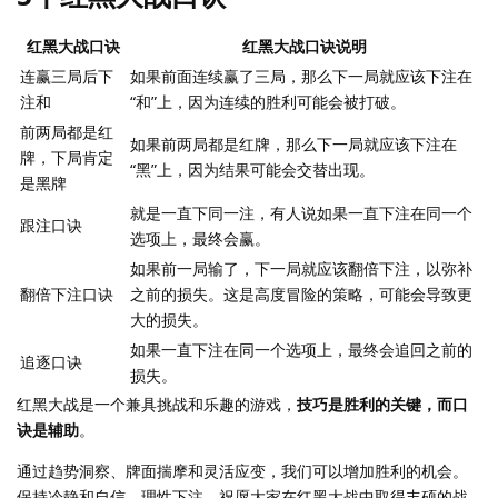
红黑大战口诀
红黑大战口诀说明
连赢三局后下
如果前面连续赢了三局，那么下一局就应该下注在
注和
“和”上，因为连续的胜利可能会被打破。
前两局都是红
如果前两局都是红牌，那么下一局就应该下注在
牌，下局肯定
“黑”上，因为结果可能会交替出现。
是黑牌
就是一直下同一注，有人说如果一直下注在同一个
跟注口诀
选项上，最终会赢。
如果前一局输了，下一局就应该翻倍下注，以弥补
翻倍下注口诀
之前的损失。这是高度冒险的策略，可能会导致更
大的损失。
如果一直下注在同一个选项上，最终会追回之前的
追逐口诀
损失。
红黑大战是一个兼具挑战和乐趣的游戏，
技巧是胜利的关键，而口
诀是辅助
。
通过趋势洞察、牌面揣摩和灵活应变，我们可以增加胜利的机会。
保持冷静和自信，理性下注。祝愿大家在红黑大战中取得丰硕的战