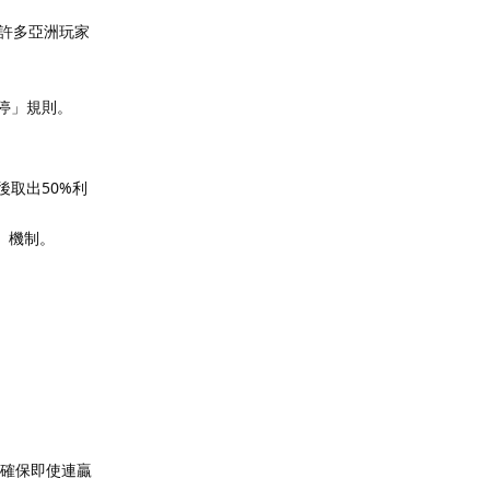
。許多亞洲玩家
停」規則。
取出50%利
」機制。
舉確保即使連贏