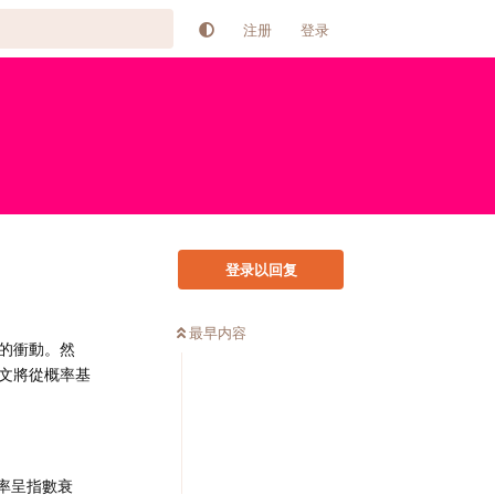
注册
登录
登录以回复
最早内容
的衝動。然
文將從概率基
機率呈指數衰