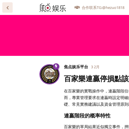
合作联系TG:@hezuo1818
焦点娱乐平台
3 2月
百家樂連贏停損點該
在百家樂的實戰操作中，連贏階段往
而，專業管理要求在連贏時設定明確
礎、常見實務建議以及資金管理原則
連贏階段的概率特性
百家樂的單局結果近似獨立事件，押莊