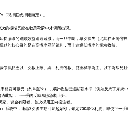
12%（視押莊或押閒而定）。
過8次的極端長龍在數萬靴牌中才偶爾出現。
延長循環的邊際效益迅速遞減，而一旦中斷，單次損失（尤其在正向倍投
損點的核心目的是在高概率區間鎖利，而非追逐低概率的極端收益。
贏停損點應以「次數上限」與「利潤倍數」雙重標準為主。以下為常見且
機率相對可接受（約⅛至⅒），累計收益已達顯著水準（例如反馬丁系統中起
。超過此點，下一手的反轉風險急劇上升。
玩家、資金有限者、首次採用正向投注者。
oli）系統中，連贏3次後主動回歸起始額，鎖定700單位利潤。即使下一手輸