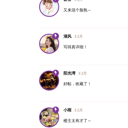
又来混个脸熟～
湖风
3 2月
写得真详细！
阳光湾
3 2月
好帖，收藏了！
小雨
3 2月
楼主太有才了～