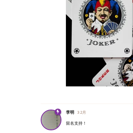
李明
3 2月
留名支持！