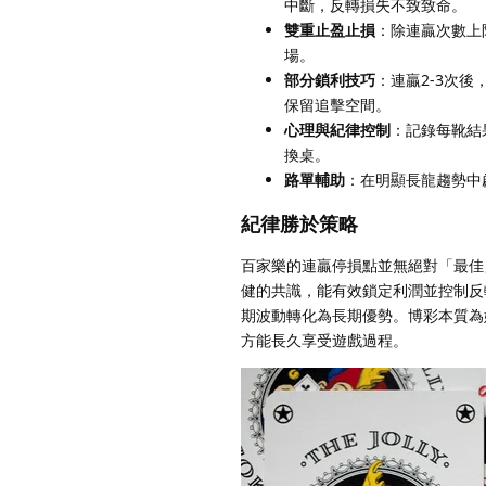
中斷，反轉損失不致致命。
雙重止盈止損
：除連贏次數上限
場。
部分鎖利技巧
：連贏2-3次
保留追擊空間。
心理與紀律控制
：記錄每靴結
換桌。
路單輔助
：在明顯長龍趨勢中
紀律勝於策略
百家樂的連贏停損點並無絕對「最佳
健的共識，能有效鎖定利潤並控制反
期波動轉化為長期優勢。博彩本質為
方能長久享受遊戲過程。