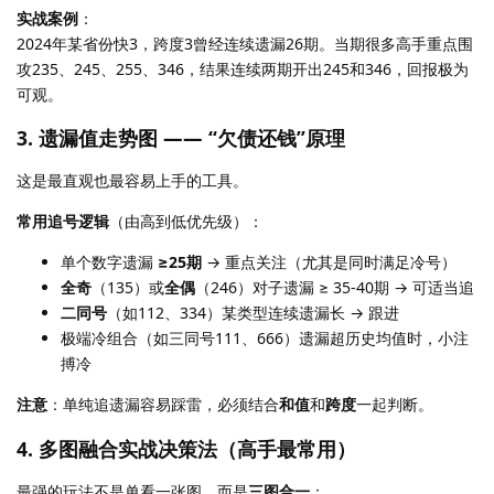
实战案例
：
2024年某省份快3，跨度3曾经连续遗漏26期。当期很多高手重点围
攻235、245、255、346，结果连续两期开出245和346，回报极为
可观。
3. 遗漏值走势图 —— “欠债还钱”原理
这是最直观也最容易上手的工具。
常用追号逻辑
（由高到低优先级）：
单个数字遗漏
≥25期
→ 重点关注（尤其是同时满足冷号）
全奇
（135）或
全偶
（246）对子遗漏 ≥ 35-40期 → 可适当追
二同号
（如112、334）某类型连续遗漏长 → 跟进
极端冷组合（如三同号111、666）遗漏超历史均值时，小注
搏冷
注意
：单纯追遗漏容易踩雷，必须结合
和值
和
跨度
一起判断。
4. 多图融合实战决策法（高手最常用）
最强的玩法不是单看一张图，而是
三图合一
：