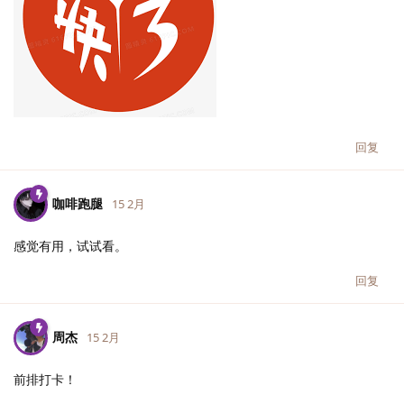
回复
咖啡跑腿
15 2月
感觉有用，试试看。
回复
周杰
15 2月
前排打卡！