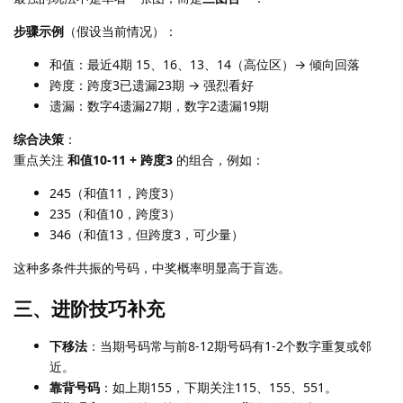
步骤示例
（假设当前情况）：
和值：最近4期 15、16、13、14（高位区）→ 倾向回落
跨度：跨度3已遗漏23期 → 强烈看好
遗漏：数字4遗漏27期，数字2遗漏19期
综合决策
：
重点关注
和值10-11 + 跨度3
的组合，例如：
245（和值11，跨度3）
235（和值10，跨度3）
346（和值13，但跨度3，可少量）
这种多条件共振的号码，中奖概率明显高于盲选。
三、进阶技巧补充
下移法
：当期号码常与前8-12期号码有1-2个数字重复或邻
近。
靠背号码
：如上期155，下期关注115、155、551。