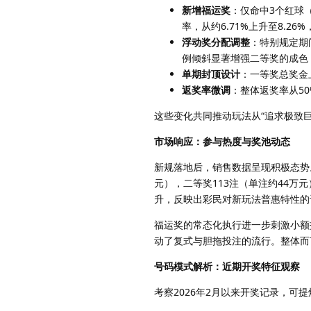
新增福运奖
：仅命中3个红球
率，从约6.71%上升至8.2
浮动奖分配调整
：特别规定期
例倾斜显著增强二等奖的成色
单期封顶设计
：一等奖总奖金
返奖率微调
：整体返奖率从5
这些变化共同推动玩法从“追求极致巨
市场响应：参与热度与奖池动态
新规落地后，销售数据呈现积极态势。以
元），二等奖113注（单注约44万
升，反映出彩民对新玩法普惠特性的
福运奖的常态化执行进一步刺激小额
动了复式与胆拖投注的流行。整体而
号码模式解析：近期开奖特征观察
考察2026年2月以来开奖记录，可提炼