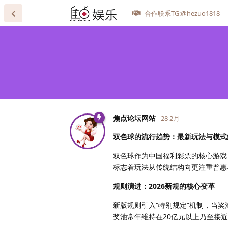
合作联系TG:@hezuo1818
焦点论坛网站
28 2月
双色球的流行趋势：最新玩法与模式
双色球作为中国福利彩票的核心游戏，
标志着玩法从传统结构向更注重普惠
规则演进：2026新规的核心变革
新版规则引入“特别规定”机制，当
奖池常年维持在20亿元以上乃至接近