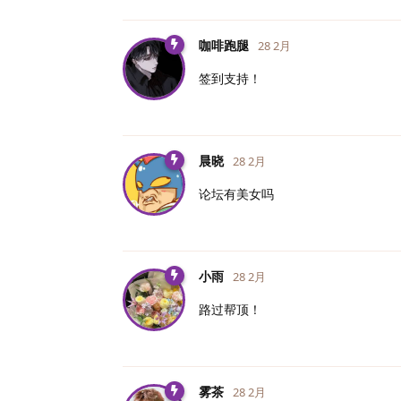
咖啡跑腿
28 2月
签到支持！
晨晓
28 2月
论坛有美女吗
小雨
28 2月
路过帮顶！
雾茶
28 2月