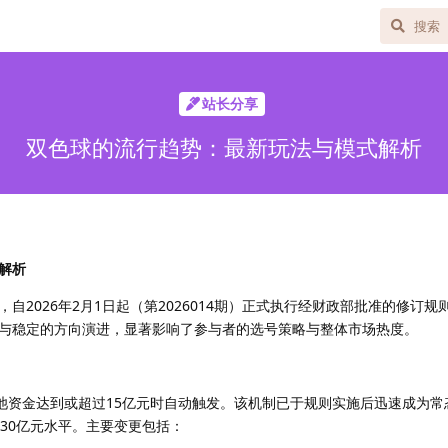
站长分享
双色球的流行趋势：最新玩法与模式解析
解析
自2026年2月1日起（第2026014期）正式执行经财政部批准的修订规
与稳定的方向演进，显著影响了参与者的选号策略与整体市场热度。
奖池资金达到或超过15亿元时自动触发。该机制已于规则实施后迅速成为常
30亿元水平。主要变更包括：