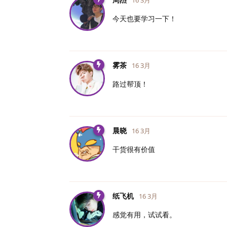
今天也要学习一下！
雾茶
16 3月
路过帮顶！
晨晓
16 3月
干货很有价值
纸飞机
16 3月
感觉有用，试试看。