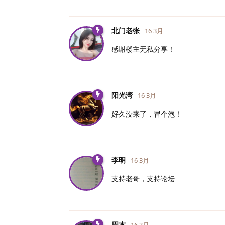
北门老张
16 3月
感谢楼主无私分享！
阳光湾
16 3月
好久没来了，冒个泡！
李明
16 3月
支持老哥，支持论坛
周杰
16 3月