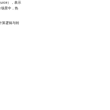
juice），表示
分场景中，热
计算逻辑与转