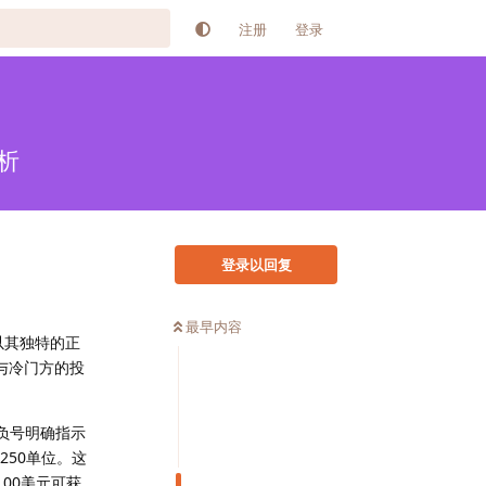
注册
登录
析
登录以回复
最早内容
，以其独特的正
与冷门方的投
负号明确指示
250单位。这
00美元可获