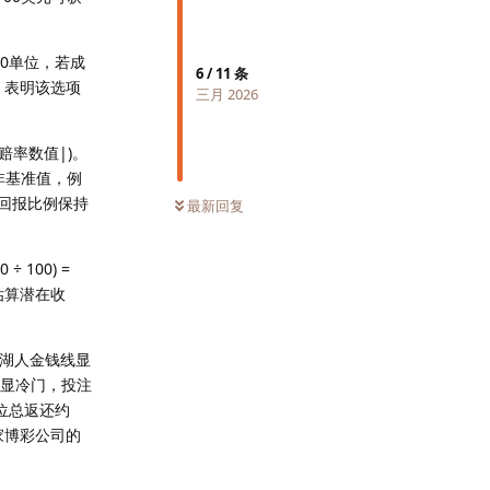
00单位，若成
6
/
11
条
，表明该选项
三月 2026
赔率数值|)。
金额非基准值，例
模，回报比例保持
最新回复
 100) =
速估算潜在收
，湖人金钱线显
为明显冷门，投注
1单位总返还约
比多家博彩公司的