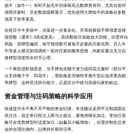
低牛（如牛一）有时不如无牛但保留高点数牌更有利，尤其在面对
强势庄家时。历史数据观察显示，优先使用大牌组牛的策略在多数
场景下胜率更高。
在抢庄牛牛变体中，决策进一步复杂化。开局前根据手牌强度选择
报倍数（通常1-3倍或更高），高倍数抢庄虽能放大回报，但需评估
风险：若牌型偏弱，保守报倍数可避免不必要的庄家劣势。百人牛
牛等多人模式则强调统一面对庄家的概率思维，闲家应重点关注自
身牌型强度而非对手心理。
一个典型进阶场景是，当手牌包含顺子潜力或同花元素时（部分平
台支持顺子牛、同花牛），需权衡是否牺牲常规牛型以追求更高赔
率牌型。这种灵活拆分能力，正是区分中级与高级玩家的标志。
资金管理与注码策略的科学应用
快速提升水平离不开严格的资金纪律。专业建议采用平注制或固定
倍注法：设定单日投注上限与止损点，避免情绪化加注。变动注策
略可在优势牌型时适度加注（如赢后小幅增加），但需控制在总资
金的合理比例内，以维持长期存活率。