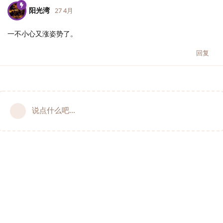
阳光湾
27 4月
一不小心又涨姿势了。
回复
说点什么吧...