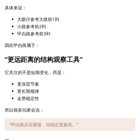
具体来说：
大眼仔参考大路前1列
小路参考前2列
曱甴路参考前3列
因此曱甴路属于：
“更远距离的结构观察工具”
它关注的不是短期变化，而是：
更深层节奏
更长期规律
走势稳定性
所以很多玩家会说：
“曱甴路反应最慢，但稳定度最高。”
—