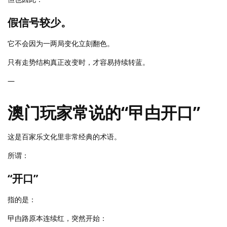
假信号较少。
它不会因为一两局变化立刻翻色。
只有走势结构真正改变时，才容易持续转蓝。
—
澳门玩家常说的“曱甴开口”
这是百家乐文化里非常经典的术语。
所谓：
“开口”
指的是：
曱甴路原本连续红，突然开始：