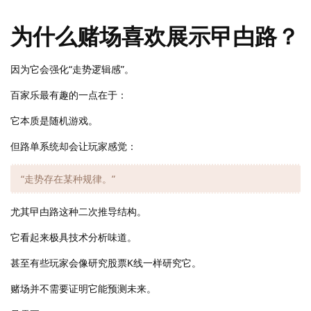
为什么赌场喜欢展示曱甴路？
因为它会强化“走势逻辑感”。
百家乐最有趣的一点在于：
它本质是随机游戏。
但路单系统却会让玩家感觉：
“走势存在某种规律。”
尤其曱甴路这种二次推导结构。
它看起来极具技术分析味道。
甚至有些玩家会像研究股票K线一样研究它。
赌场并不需要证明它能预测未来。