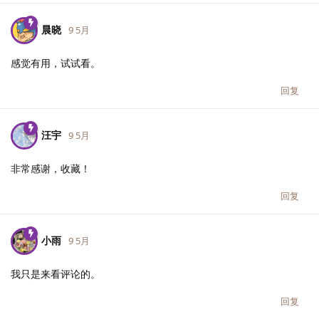
晨晓
9 5月
感觉有用，试试看。
回复
汪宇
9 5月
非常感谢，收藏！
回复
小雨
9 5月
我只是来看评论的。
回复