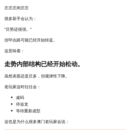
庄庄庄闲庄庄
很多新手会认为：
“庄势还很强。”
但曱甴路可能已经开始转蓝。
这意味着：
走势内部结构已经开始松动。
虽然表面还是庄多，但规律性下降。
老玩家这时往往会：
减码
停追龙
等待重新成型
这也是为什么很多澳门老玩家会说：