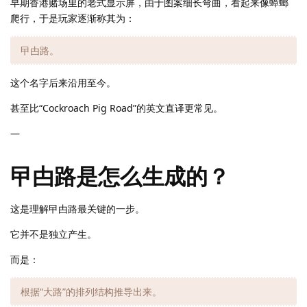
早期香港赌场里的老式显示屏，由于图案细长弯曲，看起来像蟑螂
爬行，于是玩家逐渐称其为：
曱甴路。
这个名字后来沿用至今。
甚至比“Cockroach Pig Road”的英文直译更常见。
—
曱甴路是怎么生成的？
这是理解曱甴路最关键的一步。
它并不是独立产生。
而是：
根据“大路”的排列结构推导出来。