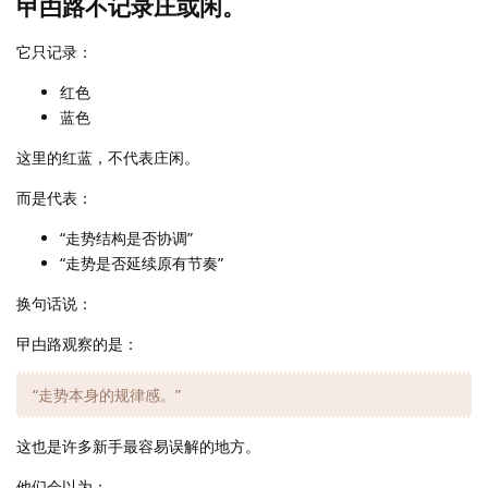
曱甴路不记录庄或闲。
它只记录：
红色
蓝色
这里的红蓝，不代表庄闲。
而是代表：
“走势结构是否协调”
“走势是否延续原有节奏”
换句话说：
曱甴路观察的是：
“走势本身的规律感。”
这也是许多新手最容易误解的地方。
他们会以为：