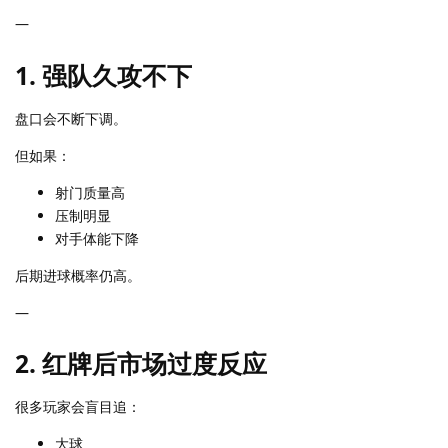
—
1. 强队久攻不下
盘口会不断下调。
但如果：
射门质量高
压制明显
对手体能下降
后期进球概率仍高。
—
2. 红牌后市场过度反应
很多玩家会盲目追：
大球