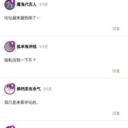
魔鬼代言人
9 5月
论坛越来越热闹了～
回复
孤单海岸线
9 5月
能私信我一下不？
回复
裤裆里有杀气
9 5月
我只是来看评论的。
回复