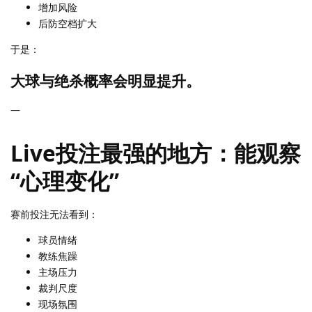
增加风险
后防空档扩大
于是：
大球与绝杀概率会明显提升。
—
Live投注最强的地方：能观察
“心理变化”
赛前投注无法看到：
球员情绪
教练焦躁
主场压力
裁判尺度
现场氛围