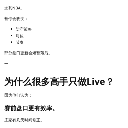
尤其NBA。
暂停会改变：
防守策略
对位
节奏
部分盘口更新会短暂落后。
—
为什么很多高手只做Live？
因为他们认为：
赛前盘口更有效率。
庄家有几天时间修正。