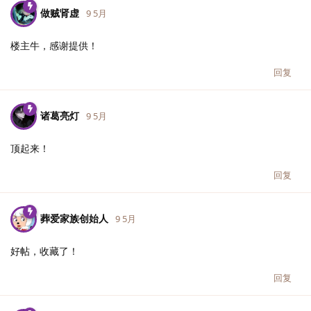
做贼肾虚
9 5月
楼主牛，感谢提供！
回复
诸葛亮灯
9 5月
顶起来！
回复
葬爱家族创始人
9 5月
好帖，收藏了！
回复