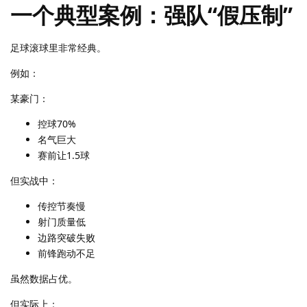
一个典型案例：强队“假压制”
足球滚球里非常经典。
例如：
某豪门：
控球70%
名气巨大
赛前让1.5球
但实战中：
传控节奏慢
射门质量低
边路突破失败
前锋跑动不足
虽然数据占优。
但实际上：