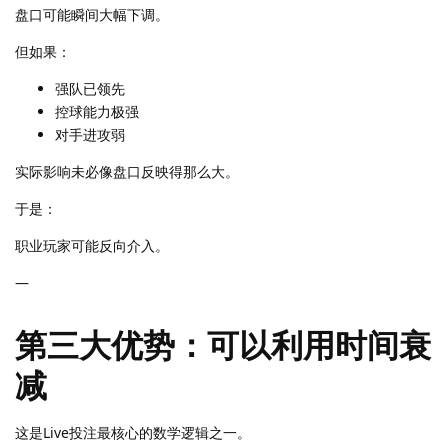
盘口可能瞬间大幅下调。
但如果：
强队已领先
控球能力极强
对手进攻弱
实际影响未必像盘口反映得那么大。
于是：
职业玩家可能反向介入。
—
第三大优势：可以利用时间衰
减
这是Live投注最核心的数学逻辑之一。