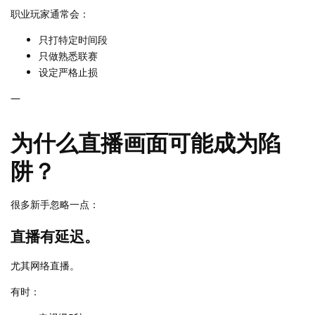
职业玩家通常会：
只打特定时间段
只做熟悉联赛
设定严格止损
—
为什么直播画面可能成为陷
阱？
很多新手忽略一点：
直播有延迟。
尤其网络直播。
有时：