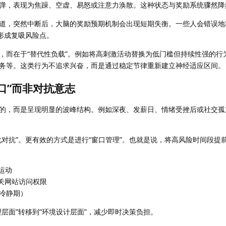
弹，表现为焦躁、空虚、易怒或注意力涣散。这种状态与奖励系统骤然降
道，突然中断后，大脑的奖励预期机制会出现短期失衡。一些人会错误地
形成复吸风险点。
，而在于“替代性负载”。例如将高刺激活动替换为低门槛但持续性强的行
务等。这类行为不追求兴奋，而是通过稳定节律重新建立神经适应区间。
口”而非对抗意志
的，而是呈现明显的波峰结构。例如深夜、发薪日、情绪受挫后或社交孤
化对抗”。更有效的方式是进行“窗口管理”。也就是说，将高风险时间段提
运动
关网站访问权限
账冷静期）
层面”转移到“环境设计层面”，减少即时决策负担。