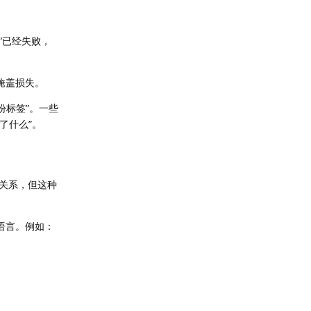
“已经失败，
掩盖损失。
份标签”。一些
了什么”。
关系，但这种
语言。例如：