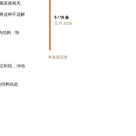
频直接相关。
将这种不适解
5
/
10
条
五月 2026
为结构：快
最新回复
立时段，冲动
前结构化处