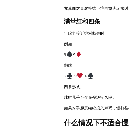
尤其面对喜欢持续下注的激进玩家时
满堂红和四条
当牌力接近绝对坚果时。
例如：
9
9
翻牌：
9
9
K
四条形成。
此时几乎不存在被逆转风险。
如果对手愿意继续投入筹码，慢打往
什么情况下不适合慢