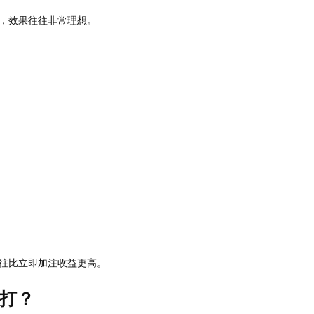
，效果往往非常理想。
往比立即加注收益更高。
打？