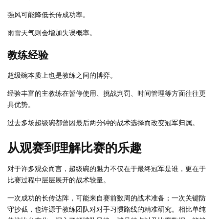
强风可能降低长传成功率。
雨雪天气则会增加失误概率。
教练经验
超级碗本质上也是教练之间的博弈。
经验丰富的主教练在暂停使用、挑战判罚、时间管理等方面往往更
具优势。
过去多场超级碗都曾因最后两分钟的战术选择而改变冠军归属。
从观赛到理解比赛的乐趣
对于许多观众而言，超级碗的魅力不仅在于最终冠军是谁，更在于
比赛过程中层层展开的战术较量。
一次成功的长传达阵，可能来自赛前数周的战术准备；一次关键防
守抄截，也许源于教练团队对对手习惯路线的精准研究。相比单纯