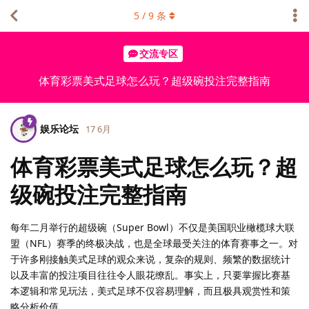
5
/
9
条
交流专区
体育彩票美式足球怎么玩？超级碗投注完整指南
娱乐论坛
17 6月
体育彩票美式足球怎么玩？超
级碗投注完整指南
每年二月举行的超级碗（Super Bowl）不仅是美国职业橄榄球大联
盟（NFL）赛季的终极决战，也是全球最受关注的体育赛事之一。对
于许多刚接触美式足球的观众来说，复杂的规则、频繁的数据统计
以及丰富的投注项目往往令人眼花缭乱。事实上，只要掌握比赛基
本逻辑和常见玩法，美式足球不仅容易理解，而且极具观赏性和策
略分析价值。