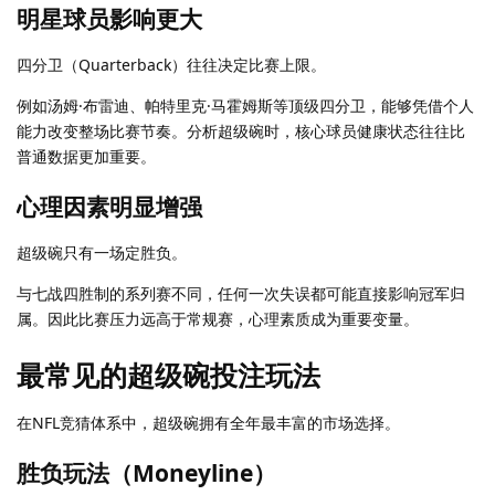
明星球员影响更大
四分卫（Quarterback）往往决定比赛上限。
例如汤姆·布雷迪、帕特里克·马霍姆斯等顶级四分卫，能够凭借个人
能力改变整场比赛节奏。分析超级碗时，核心球员健康状态往往比
普通数据更加重要。
心理因素明显增强
超级碗只有一场定胜负。
与七战四胜制的系列赛不同，任何一次失误都可能直接影响冠军归
属。因此比赛压力远高于常规赛，心理素质成为重要变量。
最常见的超级碗投注玩法
在NFL竞猜体系中，超级碗拥有全年最丰富的市场选择。
胜负玩法（Moneyline）