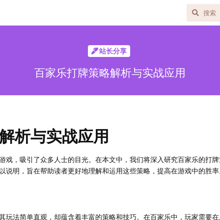
站长分享
百家乐打牌策略解析与实战应用
解析与实战应用
游戏，吸引了众多人士的目光。在本文中，我们将深入研究百家乐的打牌
以说明，旨在帮助读者更好地理解和运用这些策略，提高在游戏中的胜率
其玩法简单直观，却蕴含着丰富的策略和技巧。在百家乐中，玩家需要在