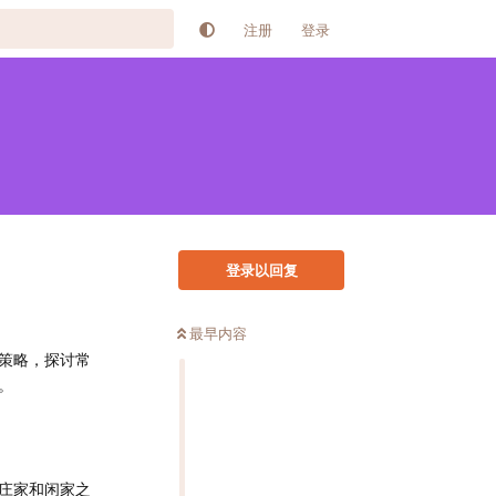
注册
登录
登录以回复
最早内容
策略，探讨常
。
庄家和闲家之