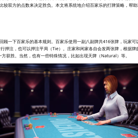
比较双方的点数来决定胜负。本文将系统地介绍百家乐的打牌策略，帮助
回顾一下百家乐的基本规则。百家乐使用一副八副牌共416张牌，玩家可
）之间进行押注，也可以押注平局（Tie）。庄家和闲家各自会发两张牌，根据
方获胜。当然，也有一些特殊情况，比如出现天牌（Natural）等。