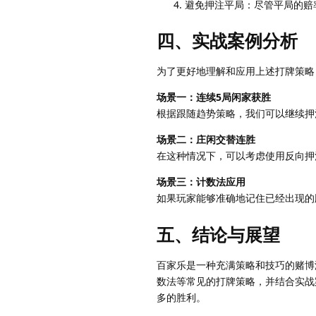
避免押注平局：尽管平局的赔
四、实战案例分析
为了更好地理解和应用上述打牌策略
场景一：连续5局闲家获胜
根据跟随趋势策略，我们可以继续押
场景二：庄闲交替连胜
在这种情况下，可以考虑使用反向押
场景三：计数法应用
如果玩家能够准确地记住已经出现的
五、结论与展望
百家乐是一种充满策略和技巧的赌博
数法等常见的打牌策略，并结合实战
多的胜利。