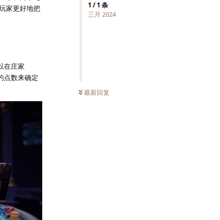
1
/
1
条
玩家更好地把
三月 2024
以在庄家
牌的点数来确定
最新回复