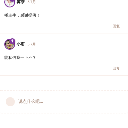
雾茶
5 7月
楼主牛，感谢提供！
回复
小雨
5 7月
能私信我一下不？
回复
说点什么吧...